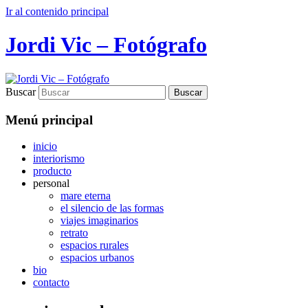
Ir al contenido principal
Jordi Vic – Fotógrafo
Buscar
Menú principal
inicio
interiorismo
producto
personal
mare eterna
el silencio de las formas
viajes imaginarios
retrato
espacios rurales
espacios urbanos
bio
contacto